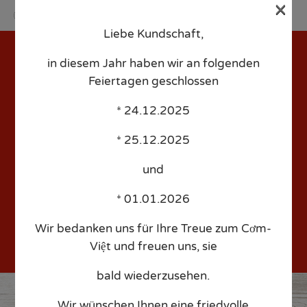
×
Liebe Kundschaft,
Sk
to
in diesem Jahr haben wir an folgenden
co
Feiertagen geschlossen
* 24.12.2025
Runge – Date: 2022/05/11
* 25.12.2025
– Time: 18:00 – People: 2
und
* 01.01.2026
Wir bedanken uns für Ihre Treue zum Cơm-
Việt und freuen uns, sie
bald wiederzusehen.
Wir wünschen Ihnen eine friedvolle