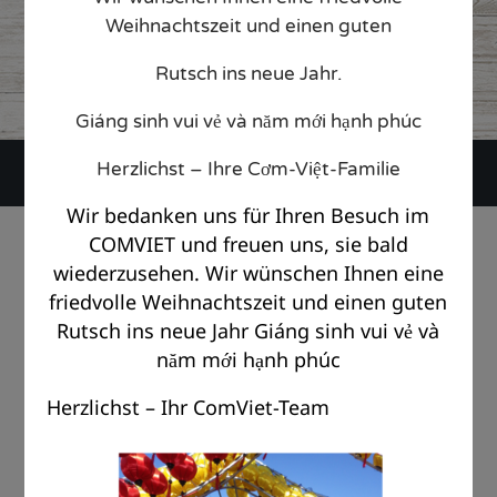
11. May 2022
Weihnachtszeit und einen guten
CATEGORY

Rutsch ins neue Jahr.
Giáng sinh vui vẻ và năm mới hạnh phúc
Herzlichst – Ihre Cơm-Việt-Familie
Wir bedanken uns für Ihren Besuch im
© Copyright Com Viet Berlin 2018 |
Impressum
|
Datenschutz
COMVIET und freuen uns, sie bald
wiederzusehen. Wir wünschen Ihnen eine
friedvolle Weihnachtszeit und einen guten
Rutsch ins neue Jahr Giáng sinh vui vẻ và
năm mới hạnh phúc
Herzlichst – Ihr ComViet-Team