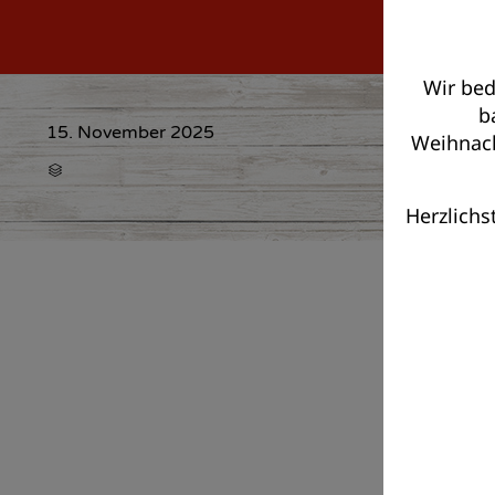
Wir bed
b
15. November 2025
Weihnacht
CATEGORY

Herzlichs