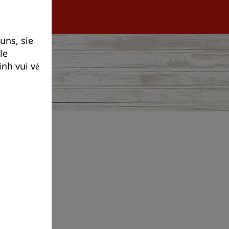
uns, sie
le
nh vui vẻ