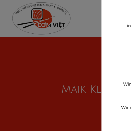
Home
Men
i
Wir
Maik Kloss – D
Wir 