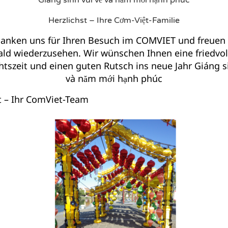
Giáng sinh vui vẻ và năm mới hạnh phúc
Herzlichst – Ihre Cơm-Việt-Familie
anken uns für Ihren Besuch im COMVIET und freuen 
ald wiederzusehen. Wir wünschen Ihnen eine friedvol
szeit und einen guten Rutsch ins neue Jahr Giáng si
và năm mới hạnh phúc
t – Ihr ComViet-Team