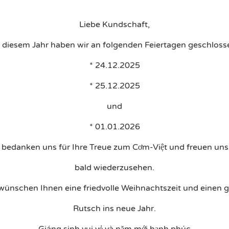
Liebe Kundschaft,
u PDF
Vorspeisen
Hauptspeisen
Kindermenü & Nachtisch
n diesem Jahr haben wir an folgenden Feiertagen geschloss
* 24.12.2025
* 25.12.2025
und
* 01.01.2026
 bedanken uns für Ihre Treue zum Cơm-Việt und freuen uns,
ate: 2025/11/15 – Time: 19
bald wiederzusehen.
wünschen Ihnen eine friedvolle Weihnachtszeit und einen 
Rutsch ins neue Jahr.