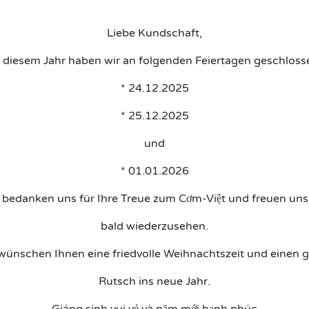
Liebe Kundschaft,
u PDF
Vorspeisen
Hauptspeisen
Kindermenü & Nachtisch
n diesem Jahr haben wir an folgenden Feiertagen geschloss
* 24.12.2025
* 25.12.2025
und
* 01.01.2026
 bedanken uns für Ihre Treue zum Cơm-Việt und freuen uns,
e: 2021/06/26 – Time: 17:00
bald wiederzusehen.
wünschen Ihnen eine friedvolle Weihnachtszeit und einen 
Rutsch ins neue Jahr.