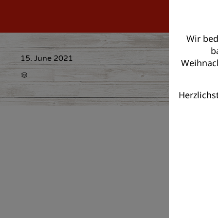
Wir bed
b
15. June 2021
Weihnacht
CATEGORY

Herzlichs