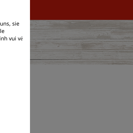
uns, sie
le
nh vui vẻ