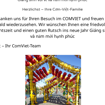
Giáng sinh vui vẻ và năm mới hạnh phúc
Herzlichst – Ihre Cơm-Việt-Familie
anken uns für Ihren Besuch im COMVIET und freuen 
ald wiederzusehen. Wir wünschen Ihnen eine friedvol
szeit und einen guten Rutsch ins neue Jahr Giáng si
và năm mới hạnh phúc
t – Ihr ComViet-Team