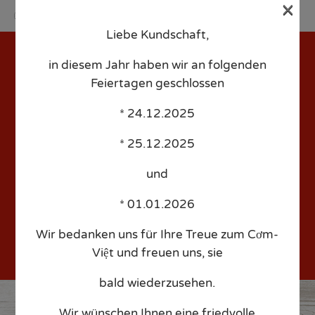
×
Liebe Kundschaft,
Sk
to
in diesem Jahr haben wir an folgenden
co
Feiertagen geschlossen
* 24.12.2025
dgfadz – Date:
* 25.12.2025
2018/02/28 – Time: 1:00am
und
– People: 1
* 01.01.2026
Wir bedanken uns für Ihre Treue zum Cơm-
Việt und freuen uns, sie
bald wiederzusehen.
Wir wünschen Ihnen eine friedvolle