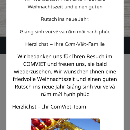
web22833263
24. February 2018
Weihnachtszeit und einen guten
CATEGORY

Rutsch ins neue Jahr.
Giáng sinh vui vẻ và năm mới hạnh phúc
Herzlichst – Ihre Cơm-Việt-Familie
Wir bedanken uns für Ihren Besuch im
© Copyright Com Viet Berlin 2018 |
Impressum
|
Datenschutz
COMVIET und freuen uns, sie bald
wiederzusehen. Wir wünschen Ihnen eine
friedvolle Weihnachtszeit und einen guten
Rutsch ins neue Jahr Giáng sinh vui vẻ và
năm mới hạnh phúc
Herzlichst – Ihr ComViet-Team