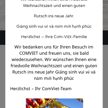
24. September 2020
Weihnachtszeit und einen guten
CATEGORY

Rutsch ins neue Jahr.
Giáng sinh vui vẻ và năm mới hạnh phúc
Herzlichst – Ihre Cơm-Việt-Familie
Wir bedanken uns für Ihren Besuch im
© Copyright Com Viet Berlin 2018 |
Impressum
|
Datenschutz
COMVIET und freuen uns, sie bald
wiederzusehen. Wir wünschen Ihnen eine
friedvolle Weihnachtszeit und einen guten
Rutsch ins neue Jahr Giáng sinh vui vẻ và
năm mới hạnh phúc
Herzlichst – Ihr ComViet-Team