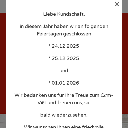
×
Liebe Kundschaft,
Sk
to
in diesem Jahr haben wir an folgenden
co
Feiertagen geschlossen
* 24.12.2025
Deter – Date: 2020/09/25
* 25.12.2025
– Time: 18:00 – People: 4
und
* 01.01.2026
Wir bedanken uns für Ihre Treue zum Cơm-
Việt und freuen uns, sie
bald wiederzusehen.
Wir wünschen Ihnen eine friedvolle