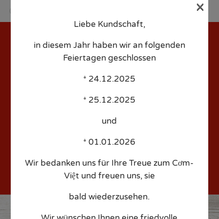
×
Liebe Kundschaft,
Sk
to
in diesem Jahr haben wir an folgenden
co
Feiertagen geschlossen
* 24.12.2025
Boldt – Date: 2025/07/18
* 25.12.2025
– Time: 18:00 – People: 4
und
* 01.01.2026
Wir bedanken uns für Ihre Treue zum Cơm-
Việt und freuen uns, sie
bald wiederzusehen.
Wir wünschen Ihnen eine friedvolle