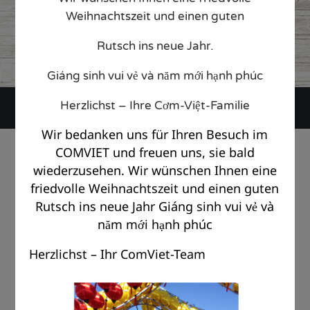
15. July 2025
Weihnachtszeit und einen guten
CATEGORY

Rutsch ins neue Jahr.
Giáng sinh vui vẻ và năm mới hạnh phúc
Herzlichst – Ihre Cơm-Việt-Familie
Wir bedanken uns für Ihren Besuch im
© Copyright Com Viet Berlin 2018 |
Impressum
|
Datenschutz
COMVIET und freuen uns, sie bald
wiederzusehen. Wir wünschen Ihnen eine
friedvolle Weihnachtszeit und einen guten
Rutsch ins neue Jahr Giáng sinh vui vẻ và
năm mới hạnh phúc
Herzlichst – Ihr ComViet-Team