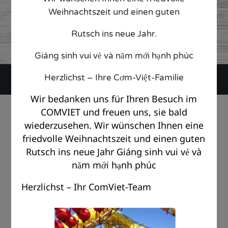
8. December 2025
Weihnachtszeit und einen guten
CATEGORY

Rutsch ins neue Jahr.
Giáng sinh vui vẻ và năm mới hạnh phúc
Herzlichst – Ihre Cơm-Việt-Familie
Wir bedanken uns für Ihren Besuch im
© Copyright Com Viet Berlin 2018 |
Impressum
|
Datenschutz
COMVIET und freuen uns, sie bald
wiederzusehen. Wir wünschen Ihnen eine
friedvolle Weihnachtszeit und einen guten
Rutsch ins neue Jahr Giáng sinh vui vẻ và
năm mới hạnh phúc
Herzlichst – Ihr ComViet-Team