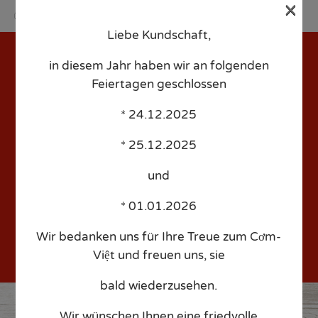
×
Liebe Kundschaft,
Sk
to
in diesem Jahr haben wir an folgenden
co
Feiertagen geschlossen
* 24.12.2025
Anne-Maria Matthä –
* 25.12.2025
Date: 2025/12/26 – Time:
und
16:00 – People: 4
* 01.01.2026
Wir bedanken uns für Ihre Treue zum Cơm-
Việt und freuen uns, sie
bald wiederzusehen.
Wir wünschen Ihnen eine friedvolle