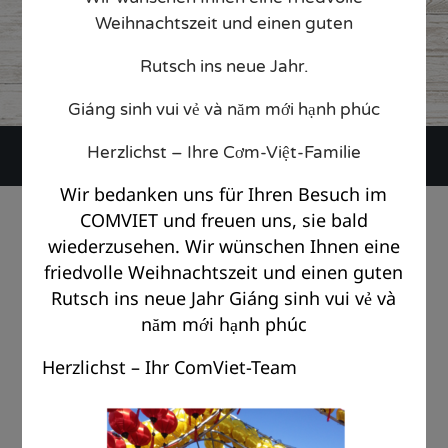
web22833263
12. October 2017
Weihnachtszeit und einen guten
CATEGORY

Rutsch ins neue Jahr.
Giáng sinh vui vẻ và năm mới hạnh phúc
Herzlichst – Ihre Cơm-Việt-Familie
Wir bedanken uns für Ihren Besuch im
© Copyright Com Viet Berlin 2018 |
Impressum
|
Datenschutz
COMVIET und freuen uns, sie bald
wiederzusehen. Wir wünschen Ihnen eine
friedvolle Weihnachtszeit und einen guten
Rutsch ins neue Jahr Giáng sinh vui vẻ và
năm mới hạnh phúc
Herzlichst – Ihr ComViet-Team