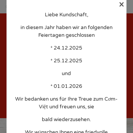
×
Liebe Kundschaft,
Sk
to
in diesem Jahr haben wir an folgenden
co
Feiertagen geschlossen
* 24.12.2025
aas – Date: 2017/10/19 –
* 25.12.2025
Time: 1:00am – People: 1
und
* 01.01.2026
Wir bedanken uns für Ihre Treue zum Cơm-
Việt und freuen uns, sie
bald wiederzusehen.
Wir wünschen Ihnen eine friedvolle