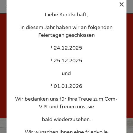
×
Liebe Kundschaft,
Sk
to
in diesem Jahr haben wir an folgenden
co
Feiertagen geschlossen
* 24.12.2025
* 25.12.2025
c. Phở Chay – Tofu
und
* 01.01.2026
Wir bedanken uns für Ihre Treue zum Cơm-
Việt und freuen uns, sie
bald wiederzusehen.
Wir wünschen Ihnen eine friedvolle