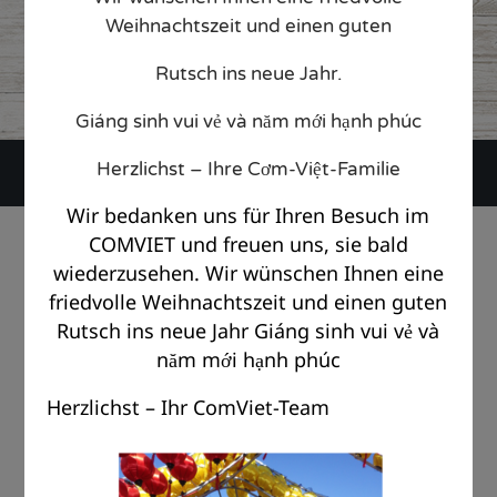
web22833263
1. December 2025
Weihnachtszeit und einen guten
CATEGORY

Rutsch ins neue Jahr.
Giáng sinh vui vẻ và năm mới hạnh phúc
Herzlichst – Ihre Cơm-Việt-Familie
Wir bedanken uns für Ihren Besuch im
© Copyright Com Viet Berlin 2018 |
Impressum
|
Datenschutz
COMVIET und freuen uns, sie bald
wiederzusehen. Wir wünschen Ihnen eine
friedvolle Weihnachtszeit und einen guten
Rutsch ins neue Jahr Giáng sinh vui vẻ và
năm mới hạnh phúc
Herzlichst – Ihr ComViet-Team