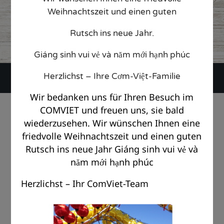
web22833263
9. August 2018
Weihnachtszeit und einen guten
CATEGORY

Rutsch ins neue Jahr.
Giáng sinh vui vẻ và năm mới hạnh phúc
Herzlichst – Ihre Cơm-Việt-Familie
Wir bedanken uns für Ihren Besuch im
© Copyright Com Viet Berlin 2018 |
Impressum
|
Datenschutz
COMVIET und freuen uns, sie bald
wiederzusehen. Wir wünschen Ihnen eine
friedvolle Weihnachtszeit und einen guten
Rutsch ins neue Jahr Giáng sinh vui vẻ và
năm mới hạnh phúc
Herzlichst – Ihr ComViet-Team