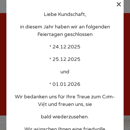
×
Liebe Kundschaft,
Sk
to
in diesem Jahr haben wir an folgenden
co
Feiertagen geschlossen
* 24.12.2025
* 25.12.2025
A,D,F
65. Unagi
Flussaal
und
* 01.01.2026
Wir bedanken uns für Ihre Treue zum Cơm-
Việt und freuen uns, sie
bald wiederzusehen.
Wir wünschen Ihnen eine friedvolle