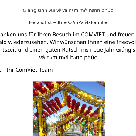
Giáng sinh vui vẻ và năm mới hạnh phúc
Herzlichst – Ihre Cơm-Việt-Familie
anken uns für Ihren Besuch im COMVIET und freuen 
Y
CATEGORY
y Tuna &
Black mamba
ald wiederzusehen. Wir wünschen Ihnen eine friedvol
szeit und einen guten Rutsch ins neue Jahr Giáng si
eed futomaki
WEB22833263
3. AUGUST 2016
và năm mới hạnh phúc
263
3. AUGUST 2016
t – Ihr ComViet-Team