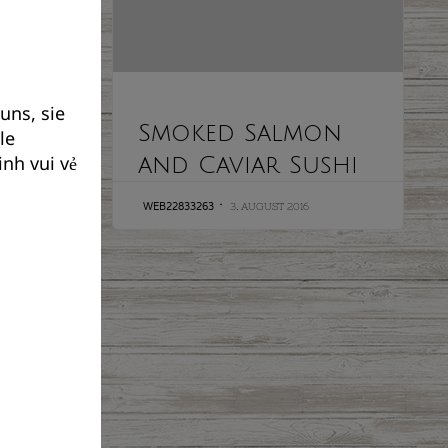
uns, sie
CATEGORY
Smoked Salmon
le
nh vui vẻ
and Caviar Sushi
WEB22833263
3. AUGUST 2016