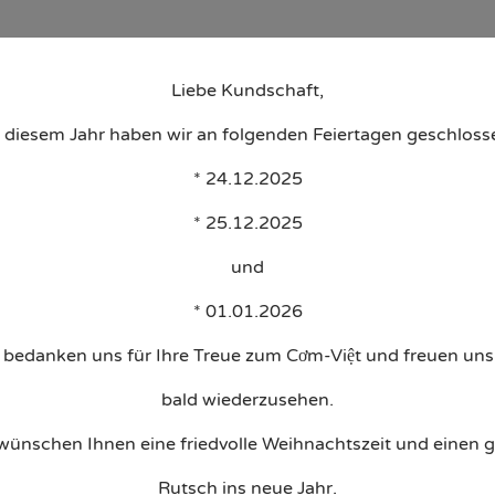
u PDF
Vorspeisen
Hauptspeisen
Kindermenü & Nachtisch
Liebe Kundschaft,
n diesem Jahr haben wir an folgenden Feiertagen geschloss
* 24.12.2025
Dish Type:
Futomaki
* 25.12.2025
und
* 01.01.2026
 bedanken uns für Ihre Treue zum Cơm-Việt und freuen uns,
bald wiederzusehen.
wünschen Ihnen eine friedvolle Weihnachtszeit und einen 
Rutsch ins neue Jahr.